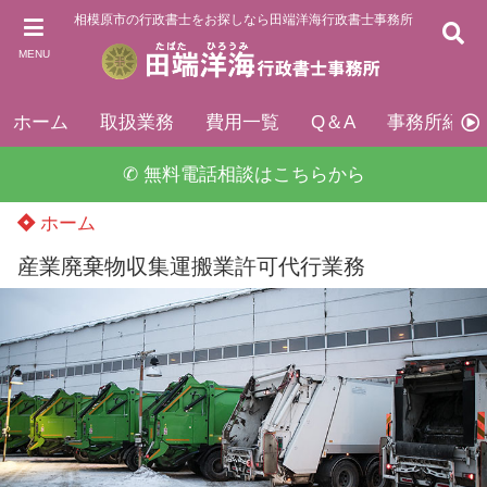
相模原市の行政書士をお探しなら田端洋海行政書士事務所
MENU
ホーム
取扱業務
費用一覧
Q＆A
事務所紹介
✆ 無料電話相談はこちらから
ホーム
産業廃棄物収集運搬業許可代行業務