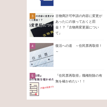
古物商許可申請の内容に変更が
あったにの放っておくと罰
金！？『古物商変更届につい
て』
復活への道 ～住民票再取得！
～
『住民票再取得』職権削除の有
無を確かめたい！！