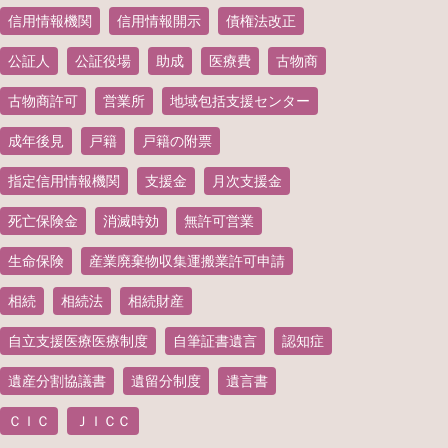
信用情報機関
信用情報開示
債権法改正
公証人
公証役場
助成
医療費
古物商
古物商許可
営業所
地域包括支援センター
成年後見
戸籍
戸籍の附票
指定信用情報機関
支援金
月次支援金
死亡保険金
消滅時効
無許可営業
生命保険
産業廃棄物収集運搬業許可申請
相続
相続法
相続財産
自立支援医療医療制度
自筆証書遺言
認知症
遺産分割協議書
遺留分制度
遺言書
ＣＩＣ
ＪＩＣＣ