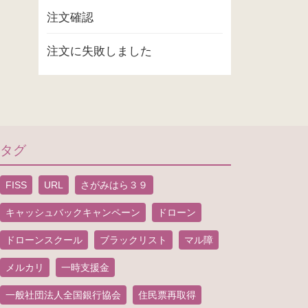
注文確認
注文に失敗しました
タグ
FISS
URL
さがみはら３９
キャッシュバックキャンペーン
ドローン
ドローンスクール
ブラックリスト
マル障
メルカリ
一時支援金
一般社団法人全国銀行協会
住民票再取得