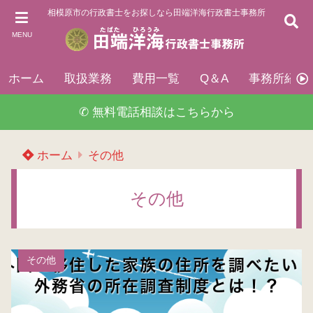
相模原市の行政書士をお探しなら田端洋海行政書士事務所
MENU
ホーム
取扱業務
費用一覧
Q＆A
事務所紹介
✆ 無料電話相談はこちらから
ホーム
その他
その他
その他