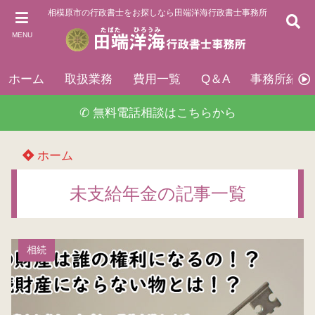
相模原市の行政書士をお探しなら田端洋海行政書士事務所
MENU
ホーム
取扱業務
費用一覧
Q＆A
事務所紹介
✆ 無料電話相談はこちらから
ホーム
未支給年金の記事一覧
相続