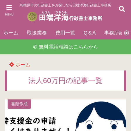
相模原市の行政書士をお探しなら田端洋海行政書士事務所
MENU
ホーム
取扱業務
費用一覧
Q＆A
事務所紹介
✆ 無料電話相談はこちらから
ホーム
法人60万円の記事一覧
書類作成