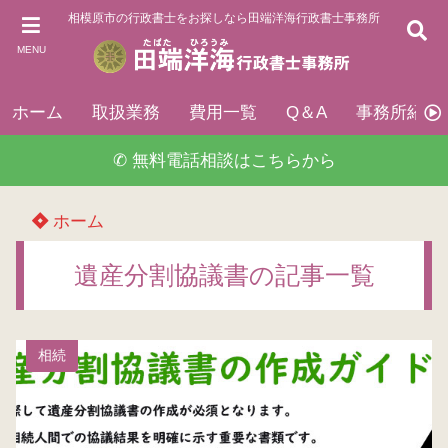
相模原市の行政書士をお探しなら田端洋海行政書士事務所
MENU
ホーム
取扱業務
費用一覧
Q＆A
事務所紹介
✆ 無料電話相談はこちらから
ホーム
遺産分割協議書の記事一覧
相続