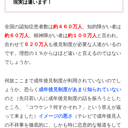
現実は違います！
全国の認知症患者数は
約４６０万人
、知的障がい者は
約６０万人
、精神障がい者は
約１００万人
と言われ、
合わせて
６２０万人
も後見制度が必要な人達がいるの
です。理想の１％からはほど遠いと言えるのではない
でしょうか。
何故ここまで成年後見制度が利用されていないのでし
ょうか。恐らく
成年後見制度があまり知られていない
のと（先日若い人に成年後見制度の話を振ろうとした
ところ、「コウケン？何すかそれ？」という答えが返
って来ました）
イメージの悪さ
（テレビで成年後見人
の不祥事を徹底的に、しかも時に恣意的な報道をして