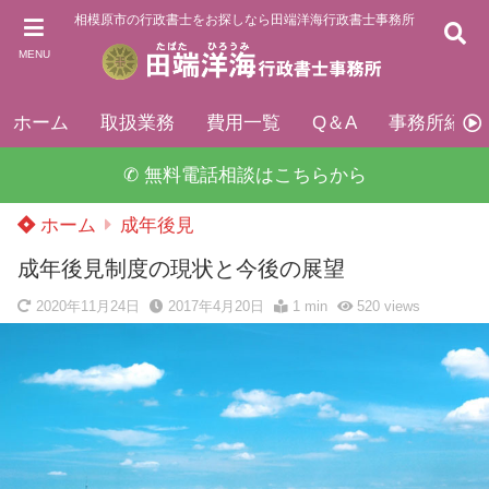
相模原市の行政書士をお探しなら田端洋海行政書士事務所
MENU
ホーム
取扱業務
費用一覧
Q＆A
事務所紹介
✆ 無料電話相談はこちらから
ホーム
成年後見
成年後見制度の現状と今後の展望
2020年11月24日
2017年4月20日
1 min
520
views