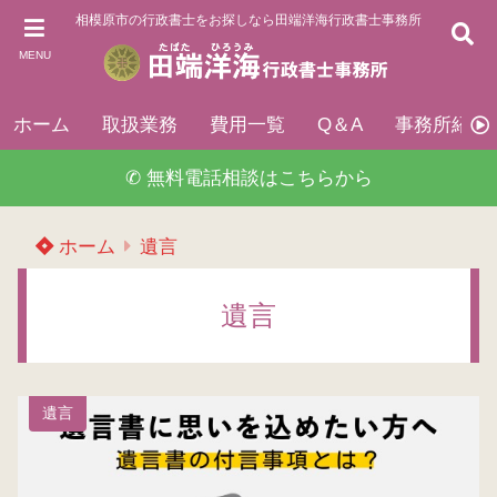
相模原市の行政書士をお探しなら田端洋海行政書士事務所
MENU
ホーム
取扱業務
費用一覧
Q＆A
事務所紹介
✆ 無料電話相談はこちらから
ホーム
遺言
遺言
遺言