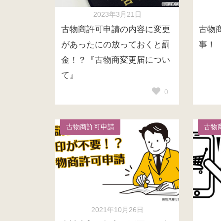
2023年3月21日
古物商許可申請の内容に変更
古物
があったにの放っておくと罰
事！
金！？『古物商変更届につい
て』
0
古物商許可申請
古物
2021年10月26日