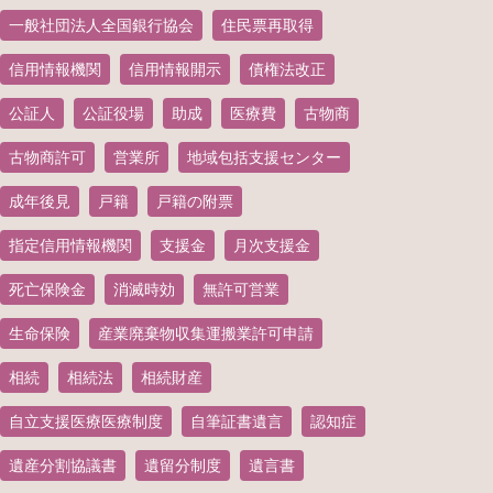
一般社団法人全国銀行協会
住民票再取得
信用情報機関
信用情報開示
債権法改正
公証人
公証役場
助成
医療費
古物商
古物商許可
営業所
地域包括支援センター
成年後見
戸籍
戸籍の附票
指定信用情報機関
支援金
月次支援金
死亡保険金
消滅時効
無許可営業
生命保険
産業廃棄物収集運搬業許可申請
相続
相続法
相続財産
自立支援医療医療制度
自筆証書遺言
認知症
遺産分割協議書
遺留分制度
遺言書