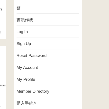
、
務
の
書類作成
Log In
0
Sign Up
Reset Password
My Account
My Profile
Member Directory
購入手続き
ょ