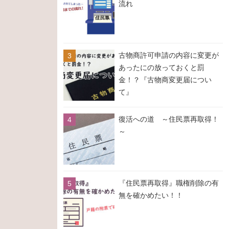
流れ
古物商許可申請の内容に変更が
あったにの放っておくと罰
金！？『古物商変更届につい
て』
復活への道 ～住民票再取得！
～
『住民票再取得』職権削除の有
無を確かめたい！！