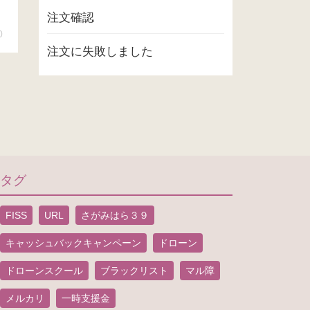
注文確認
0
注文に失敗しました
タグ
FISS
URL
さがみはら３９
キャッシュバックキャンペーン
ドローン
ドローンスクール
ブラックリスト
マル障
メルカリ
一時支援金