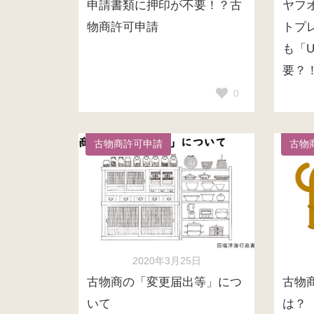
申請書類に押印が不要！？古
ヤフオ
物商許可申請
トプ
も「
要？
0
古物商許可申請
古物
2020年3月25日
古物商の「変更届出等」につ
古物
いて
は？